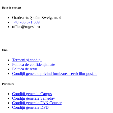
Date de contact
Oradea str. Ștefan Zweig, nr. 4
+40 786 571 509
office@rogesil.ro
Utile
Termeni și condiții
Politica de confidențialitate
Politica de retur
Condiţii generale privind furnizarea serviciilor poştale
Parteneri
Condiții generale Cargus
Condiții generale Sameday
Condiții generale FAN Courier
Condiții generale DPD