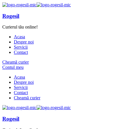
Rogesil
Curierul tău online!
Acasa
Despre noi
Servicii
Contact
Cheamă curier
Contul meu
Acasa
Despre noi
Servicii
Contact
Cheamă curier
Rogesil