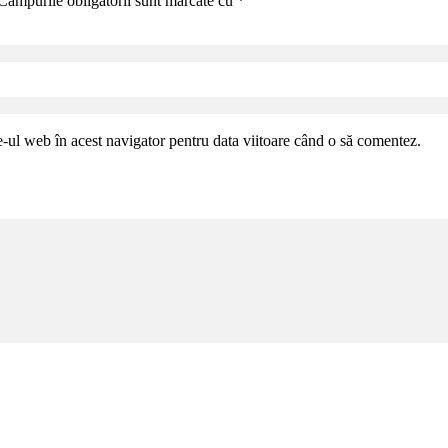
Câmpurile obligatorii sunt marcate cu
*
e-ul web în acest navigator pentru data viitoare când o să comentez.