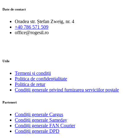
Date de contact
Oradea str. Ștefan Zweig, nr. 4
+40 786 571 509
office@rogesil.ro
Utile
Termeni și condiții
Politica de confidențialitate
Politica de retur
Condiţii generale privind furnizarea serviciilor poştale
Parteneri
Condiții generale Cargus
Condiții generale Sameday
Condiții generale FAN Courier
Condiții generale DPD