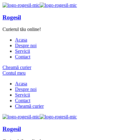
Rogesil
Curierul tău online!
Acasa
Despre noi
Servicii
Contact
Cheamă curier
Contul meu
Acasa
Despre noi
Servicii
Contact
Cheamă curier
Rogesil