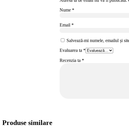
Adresa ta de email nu va fi publicată.
Nume
*
Email
*
Salvează-mi numele, emailul și sit
Evaluarea ta
*
Recenzia ta
*
Produse similare