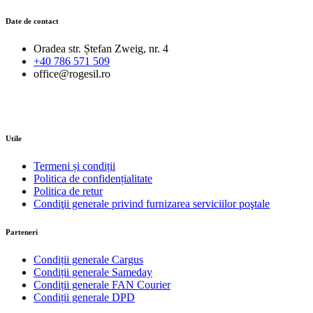
Date de contact
Oradea str. Ștefan Zweig, nr. 4
+40 786 571 509
office@rogesil.ro
Utile
Termeni și condiții
Politica de confidențialitate
Politica de retur
Condiţii generale privind furnizarea serviciilor poştale
Parteneri
Condiții generale Cargus
Condiții generale Sameday
Condiții generale FAN Courier
Condiții generale DPD