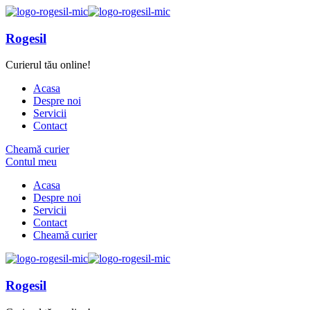
Rogesil
Curierul tău online!
Acasa
Despre noi
Servicii
Contact
Cheamă curier
Contul meu
Acasa
Despre noi
Servicii
Contact
Cheamă curier
Rogesil