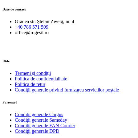
Date de contact
Oradea str. Ștefan Zweig, nr. 4
+40 786 571 509
office@rogesil.ro
Utile
Termeni și condiții
Politica de confidențialitate
Politica de retur
Condiţii generale privind furnizarea serviciilor poştale
Parteneri
Condiții generale Cargus
Condiții generale Sameday
Condiții generale FAN Courier
Condiții generale DPD