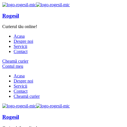
Rogesil
Curierul tău online!
Acasa
Despre noi
Servicii
Contact
Cheamă curier
Contul meu
Acasa
Despre noi
Servicii
Contact
Cheamă curier
Rogesil