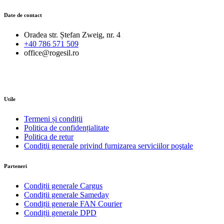
Date de contact
Oradea str. Ștefan Zweig, nr. 4
+40 786 571 509
office@rogesil.ro
Utile
Termeni și condiții
Politica de confidențialitate
Politica de retur
Condiţii generale privind furnizarea serviciilor poştale
Parteneri
Condiții generale Cargus
Condiții generale Sameday
Condiții generale FAN Courier
Condiții generale DPD