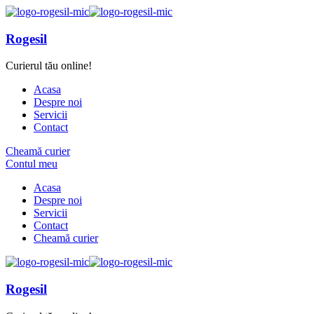
Rogesil
Curierul tău online!
Acasa
Despre noi
Servicii
Contact
Cheamă curier
Contul meu
Acasa
Despre noi
Servicii
Contact
Cheamă curier
Rogesil