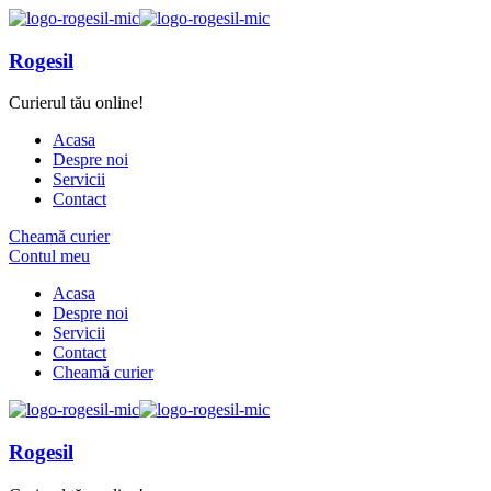
Rogesil
Curierul tău online!
Acasa
Despre noi
Servicii
Contact
Cheamă curier
Contul meu
Acasa
Despre noi
Servicii
Contact
Cheamă curier
Rogesil