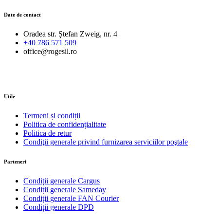
Date de contact
Oradea str. Ștefan Zweig, nr. 4
+40 786 571 509
office@rogesil.ro
Utile
Termeni și condiții
Politica de confidențialitate
Politica de retur
Condiţii generale privind furnizarea serviciilor poştale
Parteneri
Condiții generale Cargus
Condiții generale Sameday
Condiții generale FAN Courier
Condiții generale DPD