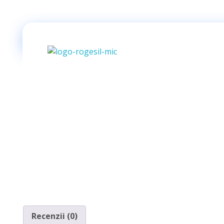
Rogesil
Curierul tău online!
Recenzii (0)