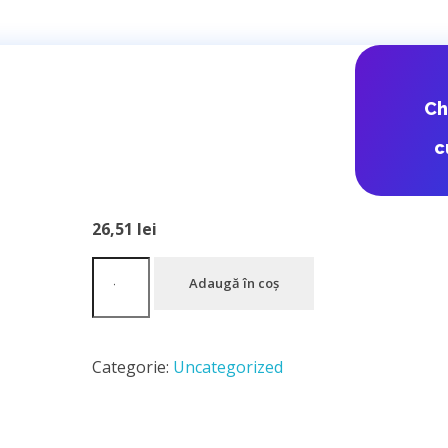
DPD Romania 
C
Ungaria
c
26,51
lei
Adaugă în coș
Categorie:
Uncategorized