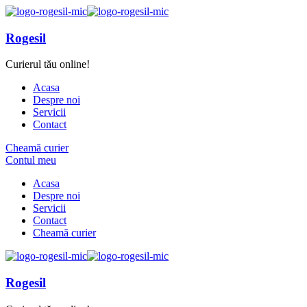
Rogesil
Curierul tău online!
Acasa
Despre noi
Servicii
Contact
Cheamă curier
Contul meu
Acasa
Despre noi
Servicii
Contact
Cheamă curier
Rogesil