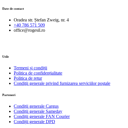
Date de contact
Oradea str. Ștefan Zweig, nr. 4
+40 786 571 509
office@rogesil.ro
Utile
Termeni și condiții
Politica de confidențialitate
Politica de retur
Condiţii generale privind furnizarea serviciilor poştale
Parteneri
Condiții generale Cargus
Condiții generale Sameday
Condiții generale FAN Courier
Condiții generale DPD