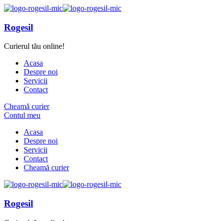
Rogesil
Curierul tău online!
Acasa
Despre noi
Servicii
Contact
Cheamă curier
Contul meu
Acasa
Despre noi
Servicii
Contact
Cheamă curier
Rogesil