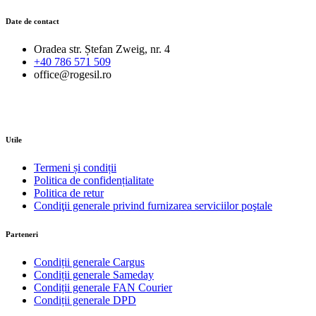
Date de contact
Oradea str. Ștefan Zweig, nr. 4
+40 786 571 509
office@rogesil.ro
Utile
Termeni și condiții
Politica de confidențialitate
Politica de retur
Condiţii generale privind furnizarea serviciilor poştale
Parteneri
Condiții generale Cargus
Condiții generale Sameday
Condiții generale FAN Courier
Condiții generale DPD