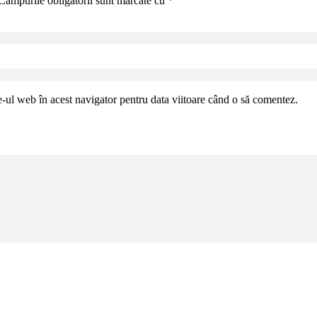
Câmpurile obligatorii sunt marcate cu
*
e-ul web în acest navigator pentru data viitoare când o să comentez.