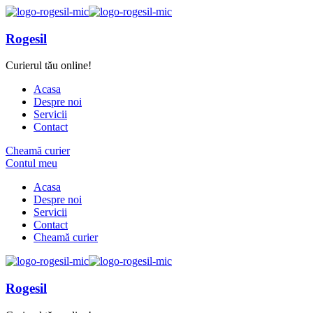
Rogesil
Curierul tău online!
Acasa
Despre noi
Servicii
Contact
Cheamă curier
Contul meu
Acasa
Despre noi
Servicii
Contact
Cheamă curier
Rogesil