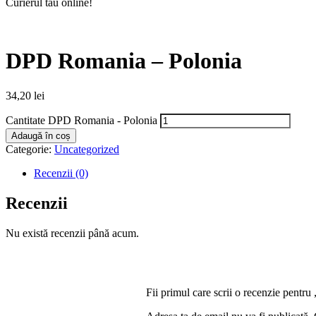
Curierul tău online!
DPD Romania – Polonia
34,20
lei
Cantitate DPD Romania - Polonia
Adaugă în coș
Categorie:
Uncategorized
Recenzii (0)
Recenzii
Nu există recenzii până acum.
Fii primul care scrii o recenzie pent