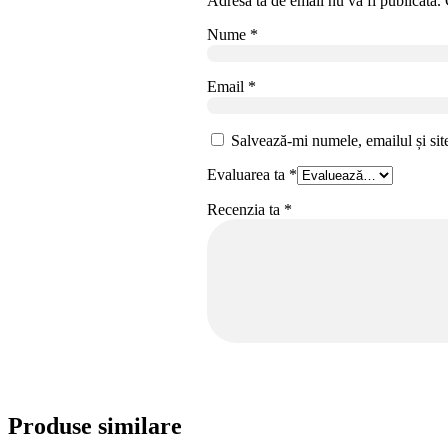
Adresa ta de email nu va fi publicată.
Nume
*
Email
*
Salvează-mi numele, emailul și sit
Evaluarea ta
*
Recenzia ta
*
Produse similare