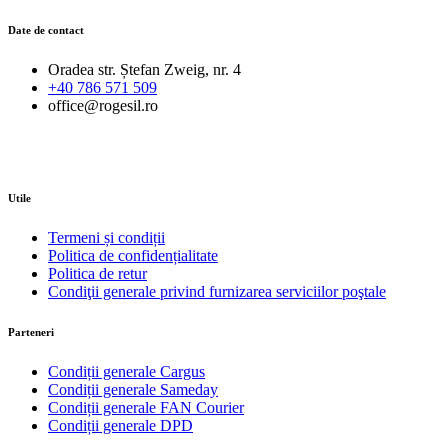
Date de contact
Oradea str. Ștefan Zweig, nr. 4
+40 786 571 509
office@rogesil.ro
Utile
Termeni și condiții
Politica de confidențialitate
Politica de retur
Condiţii generale privind furnizarea serviciilor poştale
Parteneri
Condiții generale Cargus
Condiții generale Sameday
Condiții generale FAN Courier
Condiții generale DPD