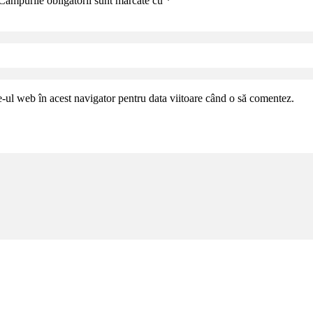
Câmpurile obligatorii sunt marcate cu
*
e-ul web în acest navigator pentru data viitoare când o să comentez.