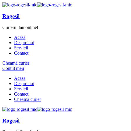
Rogesil
Curierul tău online!
Acasa
Despre noi
Servicii
Contact
Cheamă curier
Contul meu
Acasa
Despre noi
Servicii
Contact
Cheamă curier
Rogesil