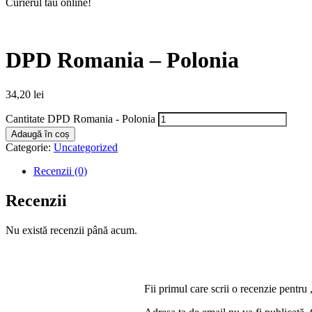
Curierul tău online!
DPD Romania – Polonia
34,20
lei
Cantitate DPD Romania - Polonia
Adaugă în coș
Categorie:
Uncategorized
Recenzii (0)
Recenzii
Nu există recenzii până acum.
Fii primul care scrii o recenzie pent