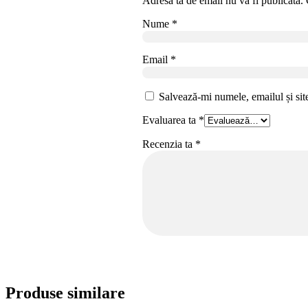
Adresa ta de email nu va fi publicată.
Nume
*
Email
*
Salvează-mi numele, emailul și sit
Evaluarea ta
*
Recenzia ta
*
Produse similare