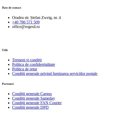
Date de contact
Oradea str. Ștefan Zweig, nr. 4
+40 786 571 509
office@rogesil.ro
Utile
Termeni și condiții
Politica de confidențialitate
Politica de retur
Condiţii generale privind furnizarea serviciilor poştale
Parteneri
Condiții generale Cargus
Condiții generale Sameday
Condiții generale FAN Courier
Condiții generale DPD