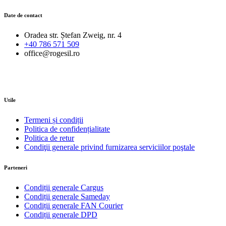
Date de contact
Oradea str. Ștefan Zweig, nr. 4
+40 786 571 509
office@rogesil.ro
Utile
Termeni și condiții
Politica de confidențialitate
Politica de retur
Condiţii generale privind furnizarea serviciilor poştale
Parteneri
Condiții generale Cargus
Condiții generale Sameday
Condiții generale FAN Courier
Condiții generale DPD