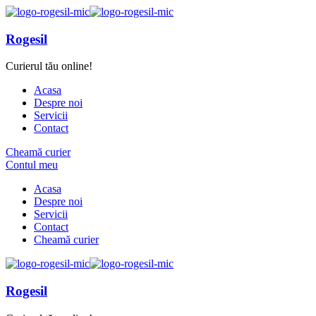
Rogesil
Curierul tău online!
Acasa
Despre noi
Servicii
Contact
Cheamă curier
Contul meu
Acasa
Despre noi
Servicii
Contact
Cheamă curier
Rogesil