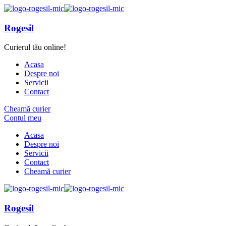
Rogesil
Curierul tău online!
Acasa
Despre noi
Servicii
Contact
Cheamă curier
Contul meu
Acasa
Despre noi
Servicii
Contact
Cheamă curier
Rogesil