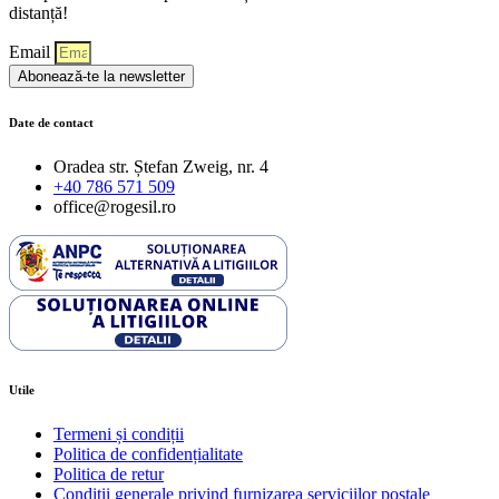
distanță!
Email
Abonează-te la newsletter
Date de contact
Oradea str. Ștefan Zweig, nr. 4
+40 786 571 509
office@rogesil.ro
Utile
Termeni și condiții
Politica de confidențialitate
Politica de retur
Condiţii generale privind furnizarea serviciilor poştale