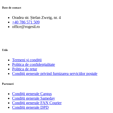
Date de contact
Oradea str. Ștefan Zweig, nr. 4
+40 786 571 509
office@rogesil.ro
Utile
Termeni și condiții
Politica de confidențialitate
Politica de retur
Condiţii generale privind furnizarea serviciilor poştale
Parteneri
Condiții generale Cargus
Condiții generale Sameday
Condiții generale FAN Courier
Condiții generale DPD