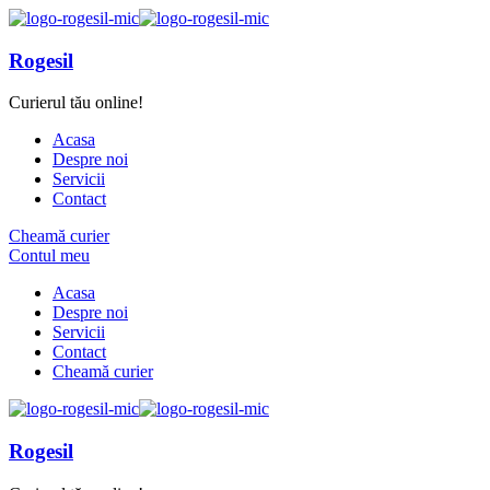
Rogesil
Curierul tău online!
Acasa
Despre noi
Servicii
Contact
Cheamă curier
Contul meu
Acasa
Despre noi
Servicii
Contact
Cheamă curier
Rogesil