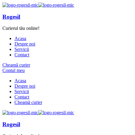
Rogesil
Curierul tău online!
Acasa
Despre noi
Servicii
Contact
Cheamă curier
Contul meu
Acasa
Despre noi
Servicii
Contact
Cheamă curier
Rogesil