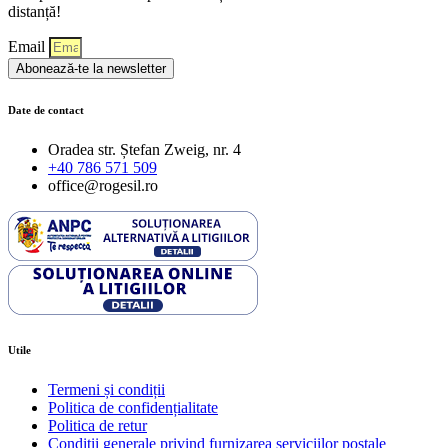
distanță!
Email
Abonează-te la newsletter
Date de contact
Oradea str. Ștefan Zweig, nr. 4
+40 786 571 509
office@rogesil.ro
Utile
Termeni și condiții
Politica de confidențialitate
Politica de retur
Condiţii generale privind furnizarea serviciilor poştale