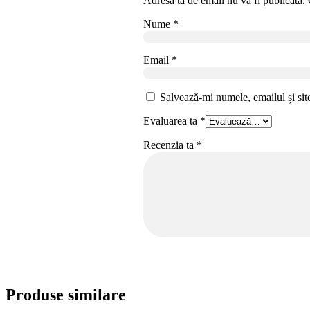
Adresa ta de email nu va fi publicată.
Nume
*
Email
*
Salvează-mi numele, emailul și sit
Evaluarea ta
*
Recenzia ta
*
Produse similare