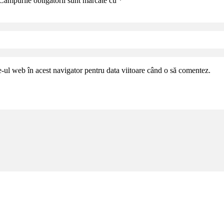
Câmpurile obligatorii sunt marcate cu
*
e-ul web în acest navigator pentru data viitoare când o să comentez.