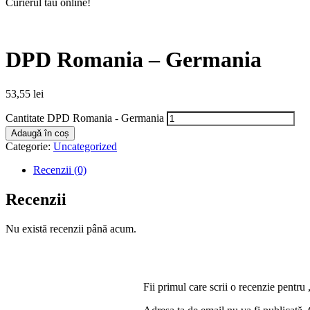
Curierul tău online!
DPD Romania – Germania
53,55
lei
Cantitate DPD Romania - Germania
Adaugă în coș
Categorie:
Uncategorized
Recenzii (0)
Recenzii
Nu există recenzii până acum.
Fii primul care scrii o recenzie pen