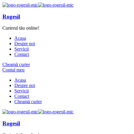
Rogesil
Curierul tău online!
Acasa
Despre noi
Servicii
Contact
Cheamă curier
Contul meu
Acasa
Despre noi
Servicii
Contact
Cheamă curier
Rogesil