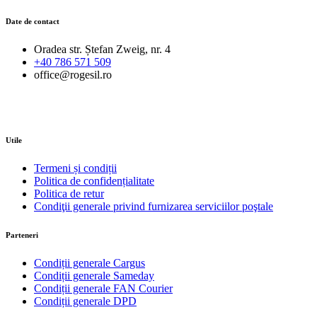
Date de contact
Oradea str. Ștefan Zweig, nr. 4
+40 786 571 509
office@rogesil.ro
Utile
Termeni și condiții
Politica de confidențialitate
Politica de retur
Condiţii generale privind furnizarea serviciilor poştale
Parteneri
Condiții generale Cargus
Condiții generale Sameday
Condiții generale FAN Courier
Condiții generale DPD