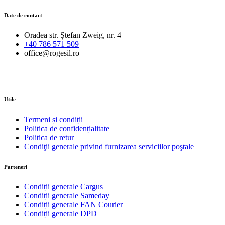
Date de contact
Oradea str. Ștefan Zweig, nr. 4
+40 786 571 509
office@rogesil.ro
Utile
Termeni și condiții
Politica de confidențialitate
Politica de retur
Condiţii generale privind furnizarea serviciilor poştale
Parteneri
Condiții generale Cargus
Condiții generale Sameday
Condiții generale FAN Courier
Condiții generale DPD