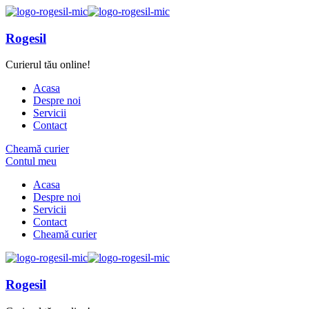
Rogesil
Curierul tău online!
Acasa
Despre noi
Servicii
Contact
Cheamă curier
Contul meu
Acasa
Despre noi
Servicii
Contact
Cheamă curier
Rogesil