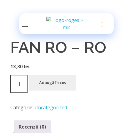
Rogesil
Curierul tău online!
FAN RO – RO
13,30
lei
Adaugă în coș
Categorie:
Uncategorized
Recenzii (0)