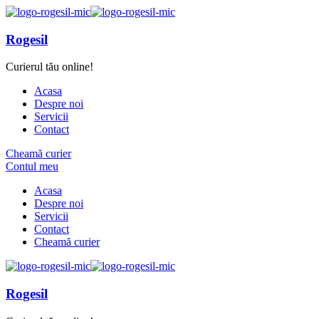
Rogesil
Curierul tău online!
Acasa
Despre noi
Servicii
Contact
Cheamă curier
Contul meu
Acasa
Despre noi
Servicii
Contact
Cheamă curier
Rogesil