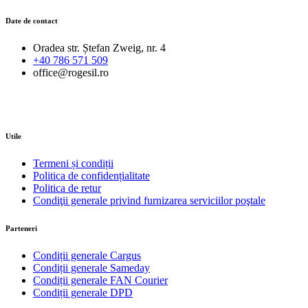
Date de contact
Oradea str. Ștefan Zweig, nr. 4
+40 786 571 509
office@rogesil.ro
Utile
Termeni și condiții
Politica de confidențialitate
Politica de retur
Condiţii generale privind furnizarea serviciilor poştale
Parteneri
Condiții generale Cargus
Condiții generale Sameday
Condiții generale FAN Courier
Condiții generale DPD