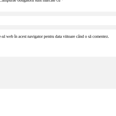
Câmpurile obligatorii sunt marcate cu
*
e-ul web în acest navigator pentru data viitoare când o să comentez.