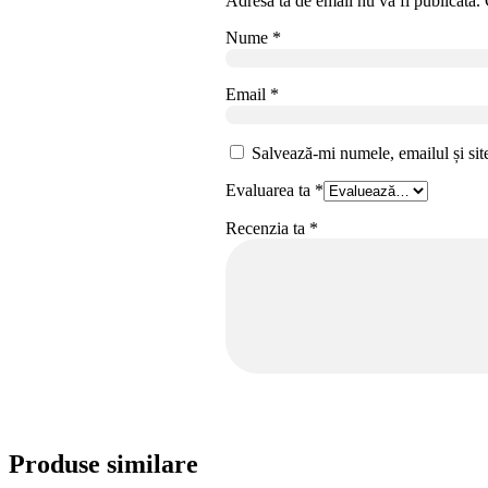
Adresa ta de email nu va fi publicată.
Nume
*
Email
*
Salvează-mi numele, emailul și sit
Evaluarea ta
*
Recenzia ta
*
Produse similare