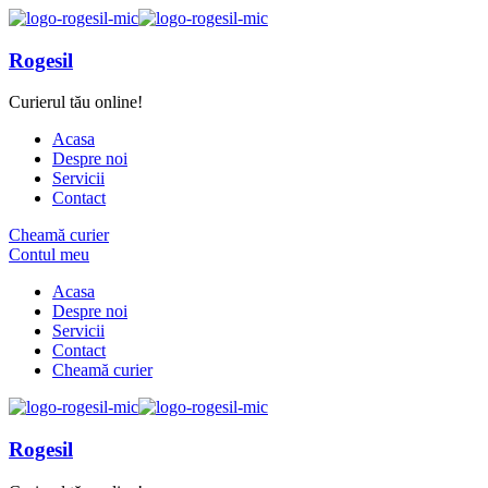
Rogesil
Curierul tău online!
Acasa
Despre noi
Servicii
Contact
Cheamă curier
Contul meu
Acasa
Despre noi
Servicii
Contact
Cheamă curier
Rogesil