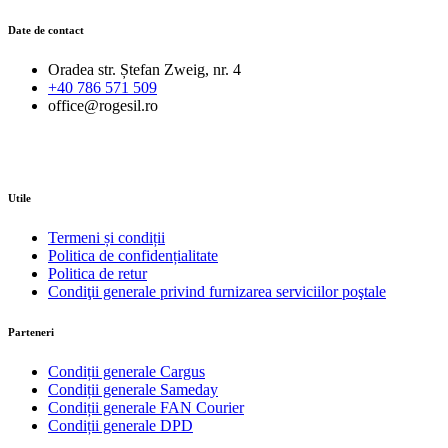
Date de contact
Oradea str. Ștefan Zweig, nr. 4
+40 786 571 509
office@rogesil.ro
Utile
Termeni și condiții
Politica de confidențialitate
Politica de retur
Condiţii generale privind furnizarea serviciilor poştale
Parteneri
Condiții generale Cargus
Condiții generale Sameday
Condiții generale FAN Courier
Condiții generale DPD