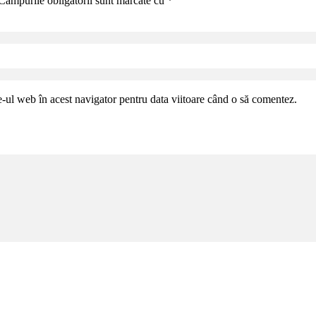
Câmpurile obligatorii sunt marcate cu
*
e-ul web în acest navigator pentru data viitoare când o să comentez.