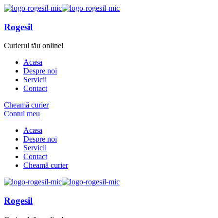
Rogesil
Curierul tău online!
Acasa
Despre noi
Servicii
Contact
Cheamă curier
Contul meu
Acasa
Despre noi
Servicii
Contact
Cheamă curier
Rogesil