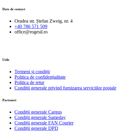
Date de contact
Oradea str. Ștefan Zweig, nr. 4
+40 786 571 509
office@rogesil.ro
Utile
Termeni și condiții
Politica de confidențialitate
Politica de retur
Condiţii generale privind furnizarea serviciilor poştale
Parteneri
Condiții generale Cargus
Condiții generale Sameday
Condiții generale FAN Courier
Condiții generale DPD