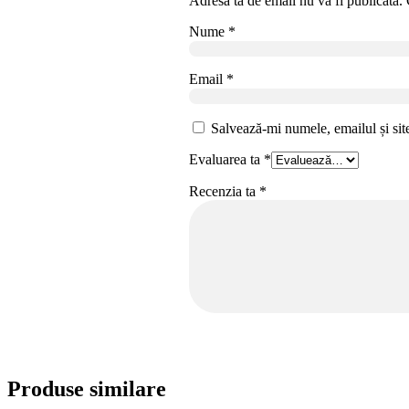
Adresa ta de email nu va fi publicată.
Nume
*
Email
*
Salvează-mi numele, emailul și sit
Evaluarea ta
*
Recenzia ta
*
Produse similare