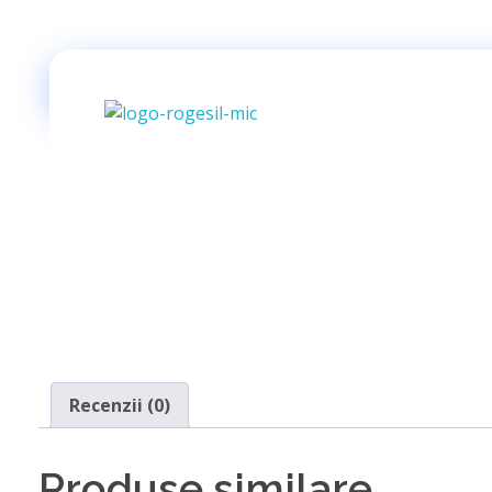
Rogesil
Curierul tău online!
Recenzii (0)
Produse similare