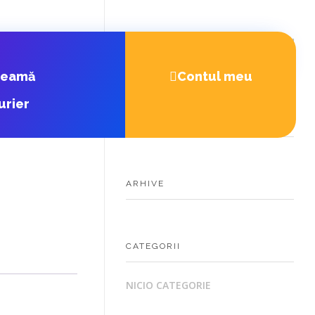
heamă
Contul meu
urier
COMENTARII RECENTE
ARHIVE
CATEGORII
NICIO CATEGORIE