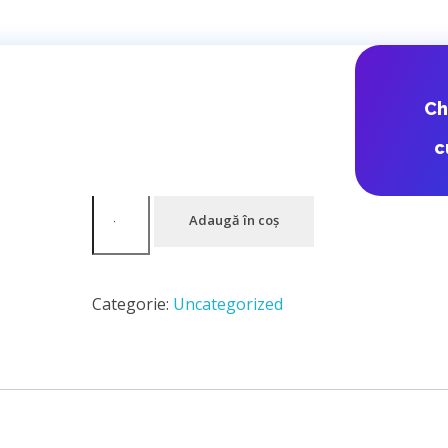
FAN RO – RO
C
c
12,60
lei
Adaugă în coș
Categorie:
Uncategorized