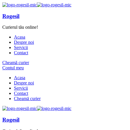
Rogesil
Curierul tău online!
Acasa
Despre noi
Servicii
Contact
Cheamă curier
Contul meu
Acasa
Despre noi
Servicii
Contact
Cheamă curier
Rogesil