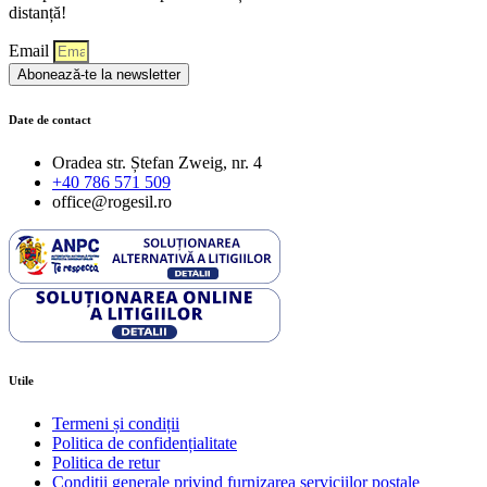
distanță!
Email
Abonează-te la newsletter
Date de contact
Oradea str. Ștefan Zweig, nr. 4
+40 786 571 509
office@rogesil.ro
Utile
Termeni și condiții
Politica de confidențialitate
Politica de retur
Condiţii generale privind furnizarea serviciilor poştale