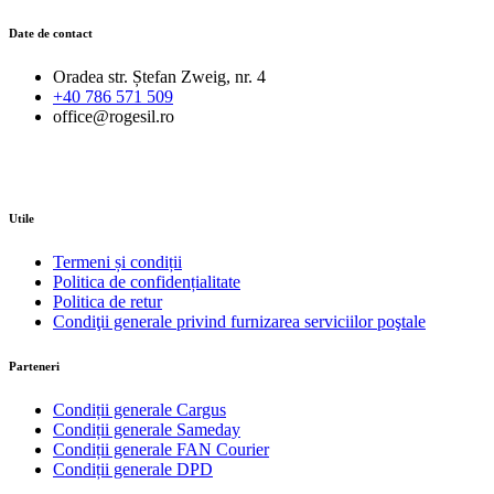
Date de contact
Oradea str. Ștefan Zweig, nr. 4
+40 786 571 509
office@rogesil.ro
Utile
Termeni și condiții
Politica de confidențialitate
Politica de retur
Condiţii generale privind furnizarea serviciilor poştale
Parteneri
Condiții generale Cargus
Condiții generale Sameday
Condiții generale FAN Courier
Condiții generale DPD