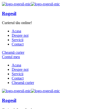
Rogesil
Curierul tău online!
Acasa
Despre noi
Servicii
Contact
Cheamă curier
Contul meu
Acasa
Despre noi
Servicii
Contact
Cheamă curier
Rogesil