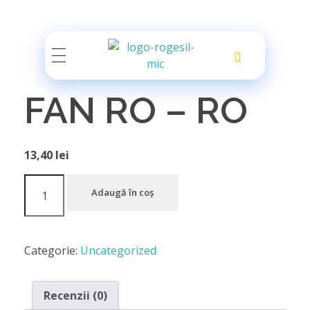
Rogesil
Curierul tău online!
FAN RO – RO
13,40
lei
Adaugă în coș
Categorie:
Uncategorized
Recenzii (0)