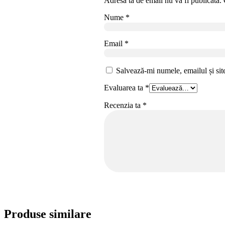
Adresa ta de email nu va fi publicată.
Nume
*
Email
*
Salvează-mi numele, emailul și sit
Evaluarea ta
*
Recenzia ta
*
Produse similare