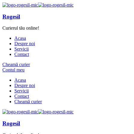
Rogesil
Curierul tău online!
Acasa
Despre noi
Servicii
Contact
Cheamă curier
Contul meu
Acasa
Despre noi
Servicii
Contact
Cheamă curier
Rogesil