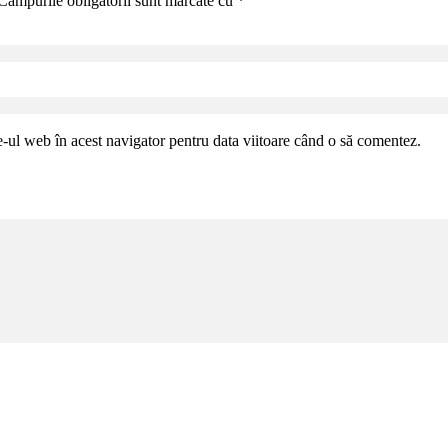
Câmpurile obligatorii sunt marcate cu
*
e-ul web în acest navigator pentru data viitoare când o să comentez.