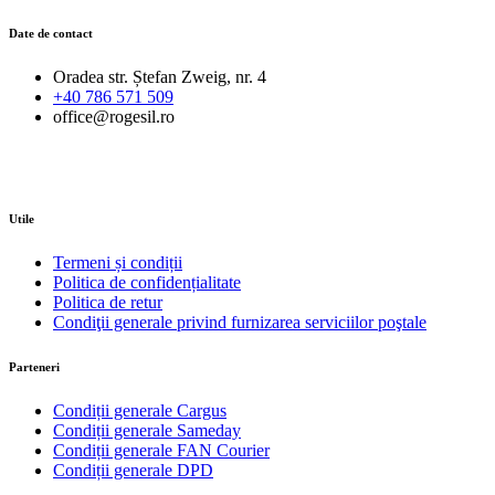
Date de contact
Oradea str. Ștefan Zweig, nr. 4
+40 786 571 509
office@rogesil.ro
Utile
Termeni și condiții
Politica de confidențialitate
Politica de retur
Condiţii generale privind furnizarea serviciilor poştale
Parteneri
Condiții generale Cargus
Condiții generale Sameday
Condiții generale FAN Courier
Condiții generale DPD