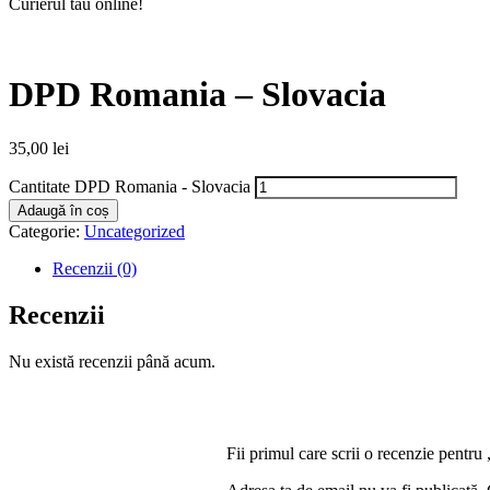
Curierul tău online!
DPD Romania – Slovacia
35,00
lei
Cantitate DPD Romania - Slovacia
Adaugă în coș
Categorie:
Uncategorized
Recenzii (0)
Recenzii
Nu există recenzii până acum.
Fii primul care scrii o recenzie pent