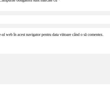
Câmpurile obligatorii sunt marcate cu
*
e-ul web în acest navigator pentru data viitoare când o să comentez.