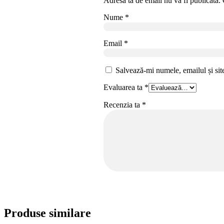
Adresa ta de email nu va fi publicată.
Nume
*
Email
*
Salvează-mi numele, emailul și sit
Evaluarea ta
*
Recenzia ta
*
Produse similare