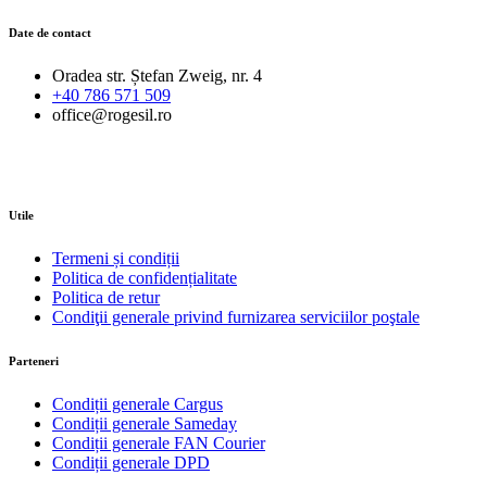
Date de contact
Oradea str. Ștefan Zweig, nr. 4
+40 786 571 509
office@rogesil.ro
Utile
Termeni și condiții
Politica de confidențialitate
Politica de retur
Condiţii generale privind furnizarea serviciilor poştale
Parteneri
Condiții generale Cargus
Condiții generale Sameday
Condiții generale FAN Courier
Condiții generale DPD