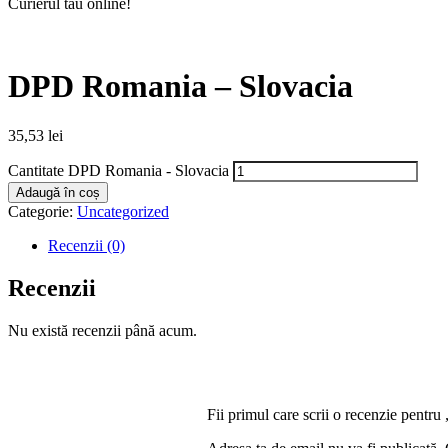
Curierul tău online!
DPD Romania – Slovacia
35,53
lei
Cantitate DPD Romania - Slovacia
Adaugă în coș
Categorie:
Uncategorized
Recenzii (0)
Recenzii
Nu există recenzii până acum.
Fii primul care scrii o recenzie pent