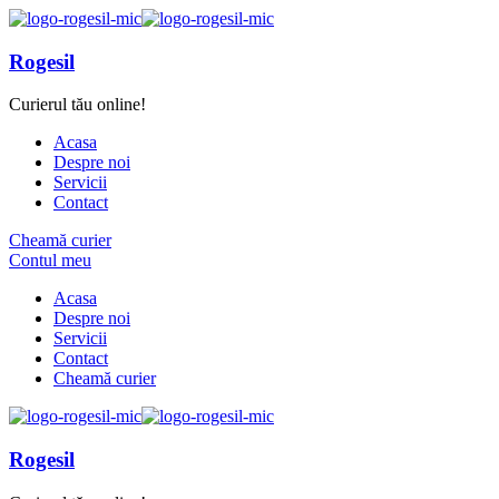
Rogesil
Curierul tău online!
Acasa
Despre noi
Servicii
Contact
Cheamă curier
Contul meu
Acasa
Despre noi
Servicii
Contact
Cheamă curier
Rogesil