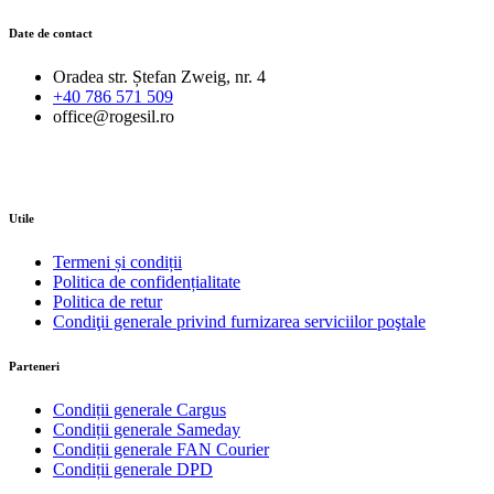
Date de contact
Oradea str. Ștefan Zweig, nr. 4
+40 786 571 509
office@rogesil.ro
Utile
Termeni și condiții
Politica de confidențialitate
Politica de retur
Condiţii generale privind furnizarea serviciilor poştale
Parteneri
Condiții generale Cargus
Condiții generale Sameday
Condiții generale FAN Courier
Condiții generale DPD