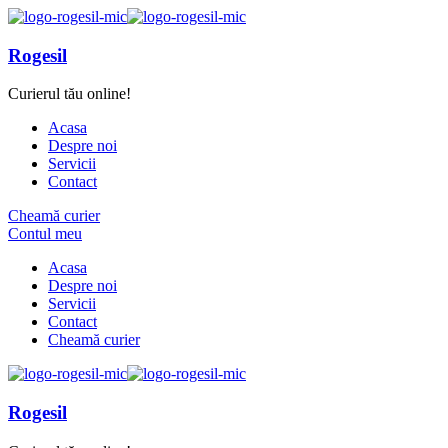
Rogesil
Curierul tău online!
Acasa
Despre noi
Servicii
Contact
Cheamă curier
Contul meu
Acasa
Despre noi
Servicii
Contact
Cheamă curier
Rogesil