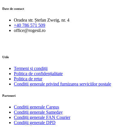
Date de contact
Oradea str. Ștefan Zweig, nr. 4
+40 786 571 509
office@rogesil.ro
Utile
Termeni și condiții
Politica de confidențialitate
Politica de retur
Condiţii generale privind furnizarea serviciilor poştale
Parteneri
Condiții generale Cargus
Condiții generale Sameday
Condiții generale FAN Courier
Condiții generale DPD