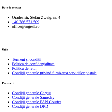
Date de contact
Oradea str. Ștefan Zweig, nr. 4
+40 786 571 509
office@rogesil.ro
Utile
Termeni și condiții
Politica de confidențialitate
Politica de retur
Condiţii generale privind furnizarea serviciilor poştale
Parteneri
Condiții generale Cargus
Condiții generale Sameday
Condiții generale FAN Courier
Condiții generale DPD