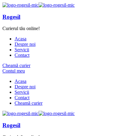
Rogesil
Curierul tău online!
Acasa
Despre noi
Servicii
Contact
Cheamă curier
Contul meu
Acasa
Despre noi
Servicii
Contact
Cheamă curier
Rogesil