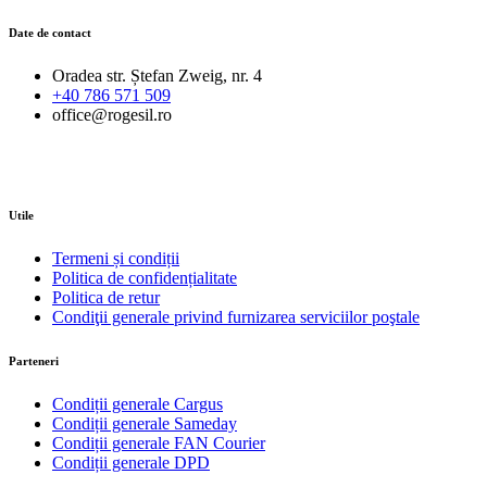
Date de contact
Oradea str. Ștefan Zweig, nr. 4
+40 786 571 509
office@rogesil.ro
Utile
Termeni și condiții
Politica de confidențialitate
Politica de retur
Condiţii generale privind furnizarea serviciilor poştale
Parteneri
Condiții generale Cargus
Condiții generale Sameday
Condiții generale FAN Courier
Condiții generale DPD