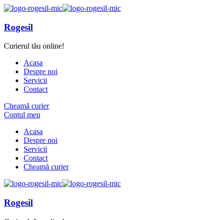
Rogesil
Curierul tău online!
Acasa
Despre noi
Servicii
Contact
Cheamă curier
Contul meu
Acasa
Despre noi
Servicii
Contact
Cheamă curier
Rogesil