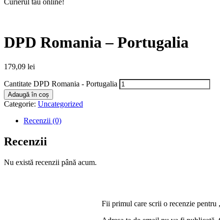
Curierul tău online!
DPD Romania – Portugalia
179,09
lei
Cantitate DPD Romania - Portugalia
Adaugă în coș
Categorie:
Uncategorized
Recenzii (0)
Recenzii
Nu există recenzii până acum.
Fii primul care scrii o recenzie pent