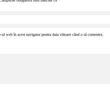
Câmpurile obligatorii sunt marcate cu
*
e-ul web în acest navigator pentru data viitoare când o să comentez.