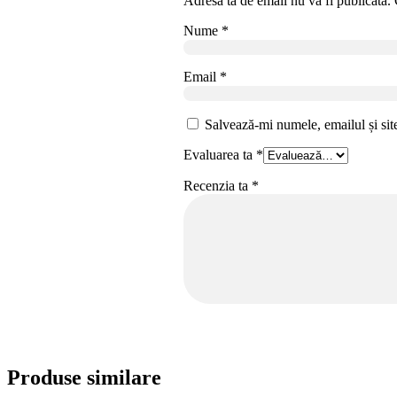
Adresa ta de email nu va fi publicată.
Nume
*
Email
*
Salvează-mi numele, emailul și sit
Evaluarea ta
*
Recenzia ta
*
Produse similare