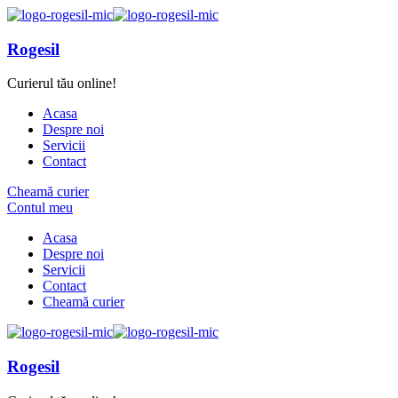
Rogesil
Curierul tău online!
Acasa
Despre noi
Servicii
Contact
Cheamă curier
Contul meu
Acasa
Despre noi
Servicii
Contact
Cheamă curier
Rogesil