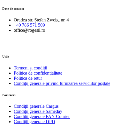
Date de contact
Oradea str. Ștefan Zweig, nr. 4
+40 786 571 509
office@rogesil.ro
Utile
Termeni și condiții
Politica de confidențialitate
Politica de retur
Condiţii generale privind furnizarea serviciilor poştale
Parteneri
Condiții generale Cargus
Condiții generale Sameday
Condiții generale FAN Courier
Condiții generale DPD