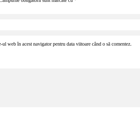
Câmpurile obligatorii sunt marcate cu
*
e-ul web în acest navigator pentru data viitoare când o să comentez.