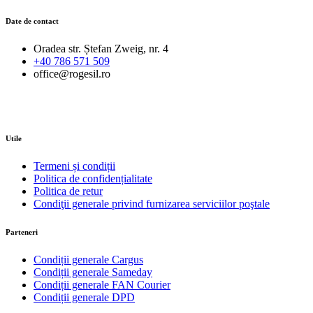
Date de contact
Oradea str. Ștefan Zweig, nr. 4
+40 786 571 509
office@rogesil.ro
Utile
Termeni și condiții
Politica de confidențialitate
Politica de retur
Condiţii generale privind furnizarea serviciilor poştale
Parteneri
Condiții generale Cargus
Condiții generale Sameday
Condiții generale FAN Courier
Condiții generale DPD