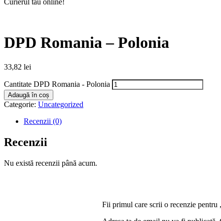
Curierul tău online!
DPD Romania – Polonia
33,82
lei
Cantitate DPD Romania - Polonia
Adaugă în coș
Categorie:
Uncategorized
Recenzii (0)
Recenzii
Nu există recenzii până acum.
Fii primul care scrii o recenzie pent