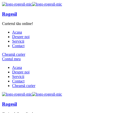
Rogesil
Curierul tău online!
Acasa
Despre noi
Servicii
Contact
Cheamă curier
Contul meu
Acasa
Despre noi
Servicii
Contact
Cheamă curier
Rogesil