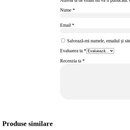
Adresa ta de email nu va fi publicată.
Nume
*
Email
*
Salvează-mi numele, emailul și sit
Evaluarea ta
*
Recenzia ta
*
Produse similare