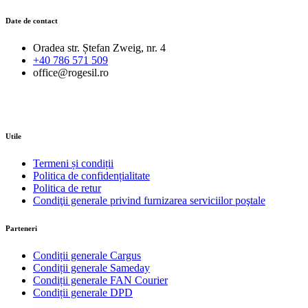
Date de contact
Oradea str. Ștefan Zweig, nr. 4
+40 786 571 509
office@rogesil.ro
Utile
Termeni și condiții
Politica de confidențialitate
Politica de retur
Condiţii generale privind furnizarea serviciilor poştale
Parteneri
Condiții generale Cargus
Condiții generale Sameday
Condiții generale FAN Courier
Condiții generale DPD