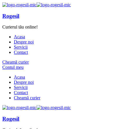
Rogesil
Curierul tău online!
Acasa
Despre noi
Servicii
Contact
Cheamă curier
Contul meu
Acasa
Despre noi
Servicii
Contact
Cheamă curier
Rogesil