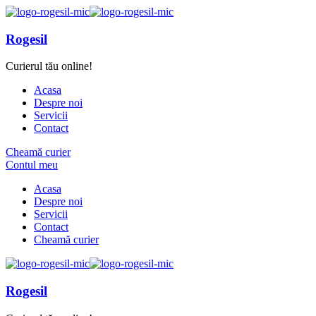
Rogesil
Curierul tău online!
Acasa
Despre noi
Servicii
Contact
Cheamă curier
Contul meu
Acasa
Despre noi
Servicii
Contact
Cheamă curier
Rogesil