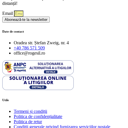
distanță!
Email
Abonează-te la newsletter
Date de contact
Oradea str. Ștefan Zweig, nr. 4
+40 786 571 509
office@rogesil.ro
Utile
Termeni și condiții
Politica de confidențialitate
Politica de retur
Condiţii generale privind furnizarea serviciilor poştale