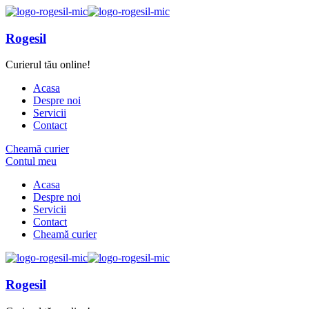
Rogesil
Curierul tău online!
Acasa
Despre noi
Servicii
Contact
Cheamă curier
Contul meu
Acasa
Despre noi
Servicii
Contact
Cheamă curier
Rogesil