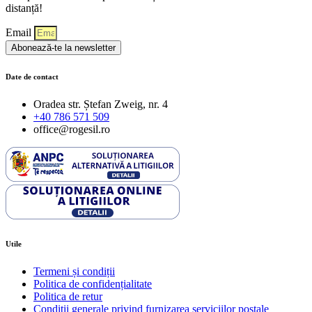
distanță!
Email
Abonează-te la newsletter
Date de contact
Oradea str. Ștefan Zweig, nr. 4
+40 786 571 509
office@rogesil.ro
Utile
Termeni și condiții
Politica de confidențialitate
Politica de retur
Condiţii generale privind furnizarea serviciilor poştale