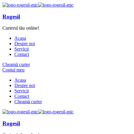
Rogesil
Curierul tău online!
Acasa
Despre noi
Servicii
Contact
Cheamă curier
Contul meu
Acasa
Despre noi
Servicii
Contact
Cheamă curier
Rogesil