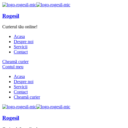
Rogesil
Curierul tău online!
Acasa
Despre noi
Servicii
Contact
Cheamă curier
Contul meu
Acasa
Despre noi
Servicii
Contact
Cheamă curier
Rogesil