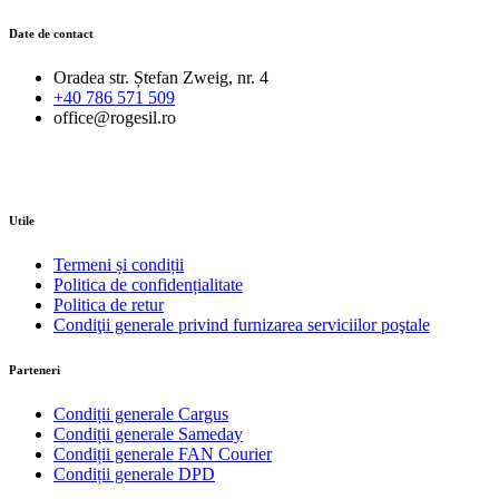
Date de contact
Oradea str. Ștefan Zweig, nr. 4
+40 786 571 509
office@rogesil.ro
Utile
Termeni și condiții
Politica de confidențialitate
Politica de retur
Condiţii generale privind furnizarea serviciilor poştale
Parteneri
Condiții generale Cargus
Condiții generale Sameday
Condiții generale FAN Courier
Condiții generale DPD