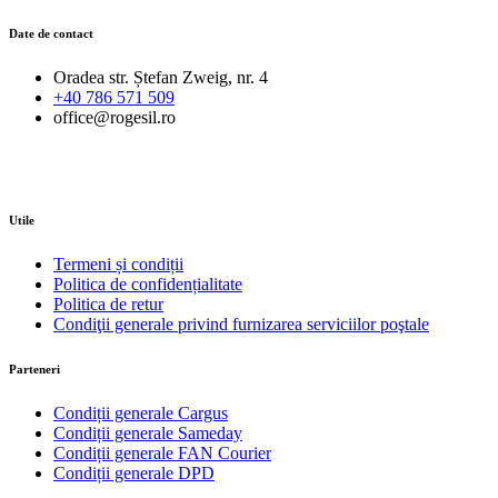
Date de contact
Oradea str. Ștefan Zweig, nr. 4
+40 786 571 509
office@rogesil.ro
Utile
Termeni și condiții
Politica de confidențialitate
Politica de retur
Condiţii generale privind furnizarea serviciilor poştale
Parteneri
Condiții generale Cargus
Condiții generale Sameday
Condiții generale FAN Courier
Condiții generale DPD