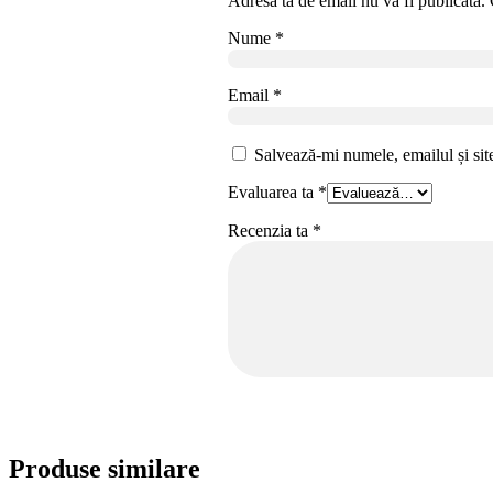
Adresa ta de email nu va fi publicată.
Nume
*
Email
*
Salvează-mi numele, emailul și sit
Evaluarea ta
*
Recenzia ta
*
Produse similare