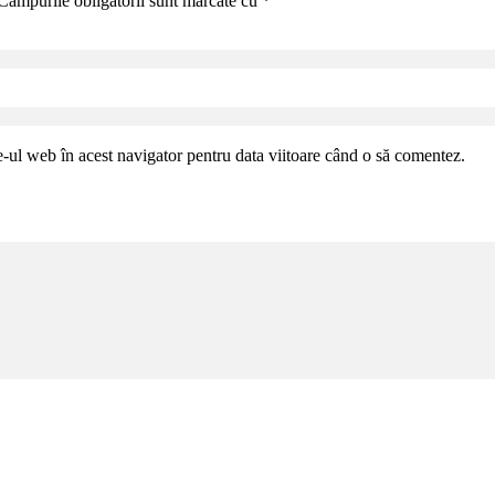
Câmpurile obligatorii sunt marcate cu
*
e-ul web în acest navigator pentru data viitoare când o să comentez.