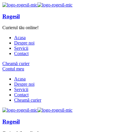
Rogesil
Curierul tău online!
Acasa
Despre noi
Servicii
Contact
Cheamă curier
Contul meu
Acasa
Despre noi
Servicii
Contact
Cheamă curier
Rogesil