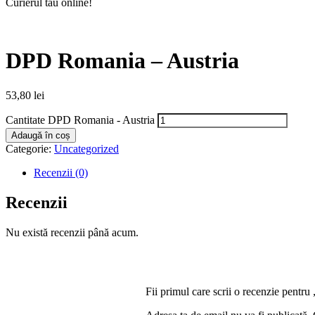
Curierul tău online!
DPD Romania – Austria
53,80
lei
Cantitate DPD Romania - Austria
Adaugă în coș
Categorie:
Uncategorized
Recenzii (0)
Recenzii
Nu există recenzii până acum.
Fii primul care scrii o recenzie pent