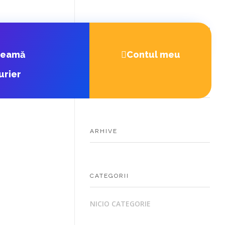
heamă
Contul meu
urier
COMENTARII RECENTE
ARHIVE
CATEGORII
NICIO CATEGORIE