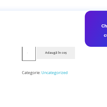
DPD RO – RO
C
c
15,97
lei
Adaugă în coș
Categorie:
Uncategorized