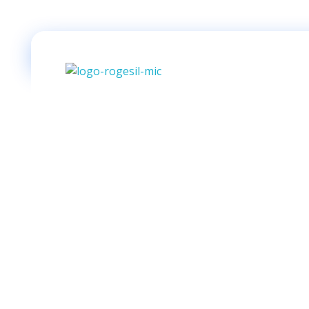
Rogesil
Curierul tău online!