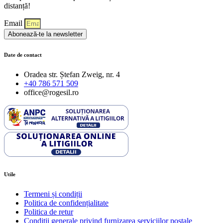
distanță!
Email
Abonează-te la newsletter
Date de contact
Oradea str. Ștefan Zweig, nr. 4
+40 786 571 509
office@rogesil.ro
Utile
Termeni și condiții
Politica de confidențialitate
Politica de retur
Condiţii generale privind furnizarea serviciilor poştale