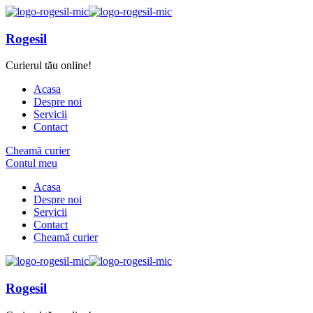
Rogesil
Curierul tău online!
Acasa
Despre noi
Servicii
Contact
Cheamă curier
Contul meu
Acasa
Despre noi
Servicii
Contact
Cheamă curier
Rogesil