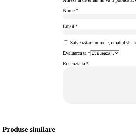
Adresa ta de email nu va fi publicată.
Nume
*
Email
*
Salvează-mi numele, emailul și sit
Evaluarea ta
*
Recenzia ta
*
Produse similare