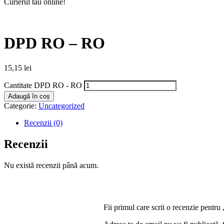
Curierul tău online!
DPD RO – RO
15,15
lei
Cantitate DPD RO - RO
Adaugă în coș
Categorie:
Uncategorized
Recenzii (0)
Recenzii
Nu există recenzii până acum.
Fii primul care scrii o recenzie pen