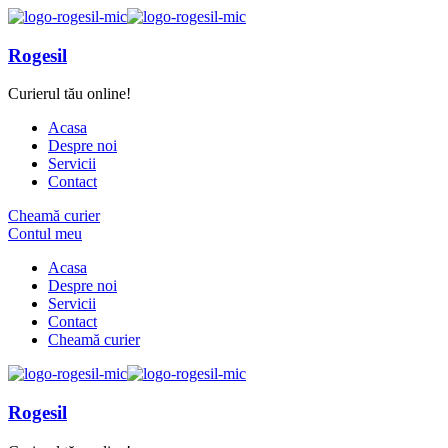
Rogesil
Curierul tău online!
Acasa
Despre noi
Servicii
Contact
Cheamă curier
Contul meu
Acasa
Despre noi
Servicii
Contact
Cheamă curier
Rogesil