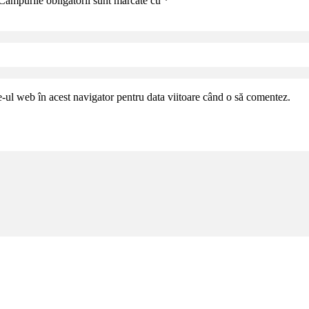
Câmpurile obligatorii sunt marcate cu
*
e-ul web în acest navigator pentru data viitoare când o să comentez.