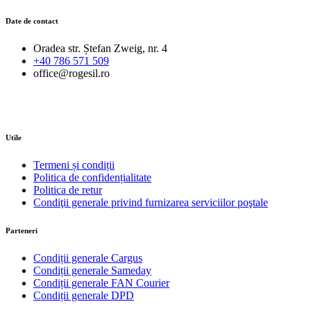
Date de contact
Oradea str. Ștefan Zweig, nr. 4
+40 786 571 509
office@rogesil.ro
Utile
Termeni și condiții
Politica de confidențialitate
Politica de retur
Condiţii generale privind furnizarea serviciilor poştale
Parteneri
Condiții generale Cargus
Condiții generale Sameday
Condiții generale FAN Courier
Condiții generale DPD