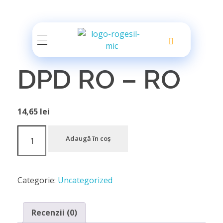
Rogesil
Curierul tău online!
DPD RO – RO
14,65
lei
Adaugă în coș
Categorie:
Uncategorized
Recenzii (0)