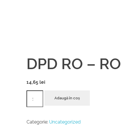
DPD RO – RO
14,65
lei
Cantitate
Adaugă în coș
DPD
RO
-
Categorie:
Uncategorized
RO