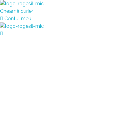
Rogesil
Curierul tău online!
Cheamă curier
Contul meu
Rogesil
Curierul tău online!