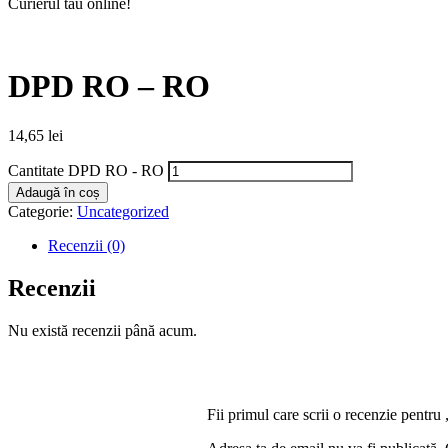
Curierul tău online!
DPD RO – RO
14,65
lei
Cantitate DPD RO - RO
Adaugă în coș
Categorie:
Uncategorized
Recenzii (0)
Recenzii
Nu există recenzii până acum.
Fii primul care scrii o recenzie pen