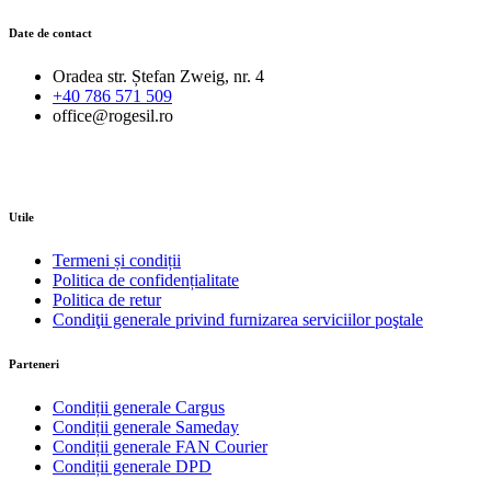
Date de contact
Oradea str. Ștefan Zweig, nr. 4
+40 786 571 509
office@rogesil.ro
Utile
Termeni și condiții
Politica de confidențialitate
Politica de retur
Condiţii generale privind furnizarea serviciilor poştale
Parteneri
Condiții generale Cargus
Condiții generale Sameday
Condiții generale FAN Courier
Condiții generale DPD