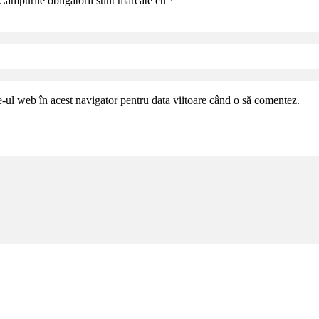
Câmpurile obligatorii sunt marcate cu
*
e-ul web în acest navigator pentru data viitoare când o să comentez.