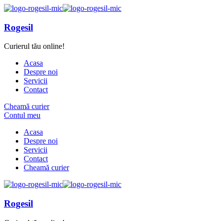
Rogesil
Curierul tău online!
Acasa
Despre noi
Servicii
Contact
Cheamă curier
Contul meu
Acasa
Despre noi
Servicii
Contact
Cheamă curier
Rogesil