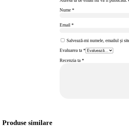
Adresa ta de email nu va fi publicată.
Nume
*
Email
*
Salvează-mi numele, emailul și sit
Evaluarea ta
*
Recenzia ta
*
Produse similare