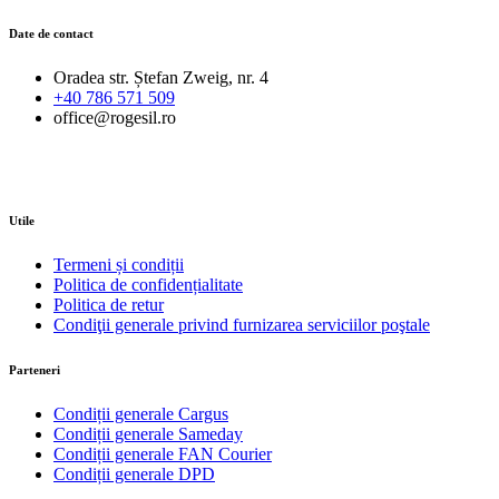
Date de contact
Oradea str. Ștefan Zweig, nr. 4
+40 786 571 509
office@rogesil.ro
Utile
Termeni și condiții
Politica de confidențialitate
Politica de retur
Condiţii generale privind furnizarea serviciilor poştale
Parteneri
Condiții generale Cargus
Condiții generale Sameday
Condiții generale FAN Courier
Condiții generale DPD