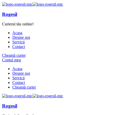
Rogesil
Curierul tău online!
Acasa
Despre noi
Servicii
Contact
Cheamă curier
Contul meu
Acasa
Despre noi
Servicii
Contact
Cheamă curier
Rogesil