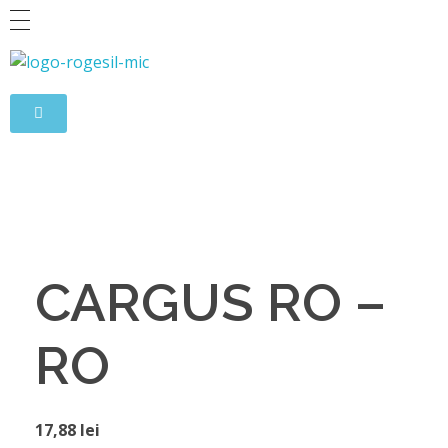
Rogesil
Curierul tău online!
CARGUS RO –
RO
17,88
lei